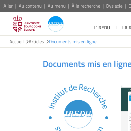
Aller
Au contenu
Au menu
À la recherche
Dyslexie
C
L'IREDU
LA 
Accueil
Articles
Documents mis en ligne
Documents mis en lign