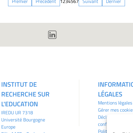
Premier
Précédent
1
2
3
4
5
6
7
Suivant
Dernier
INSTITUT DE
INFORMATI
RECHERCHE SUR
LÉGALES
L'EDUCATION
Mentions légales
Gérer mes cookie
IREDU
UR 7318
Déclaration de
Université Bourgogne
confidentialité
Europe
Politique des coo