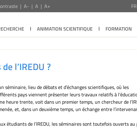
ontraste
A-
A
A+
F
RECHERCHE
ANIMATION SCIENTIFIQUE
FORMATION
 de l’IREDU ?
n séminaire, lieu de débats et d’échanges scientifiques, où les
ifférents pays viennent présenter leurs travaux relatifs à l’éducati
e heure trente, voit dans un premier temps, un chercheur de l’I
a menée, et, dans un deuxième temps, un échange entre l’intervena
ux étudiants de l’IREDU, les séminaires sont toutefois ouverts au 