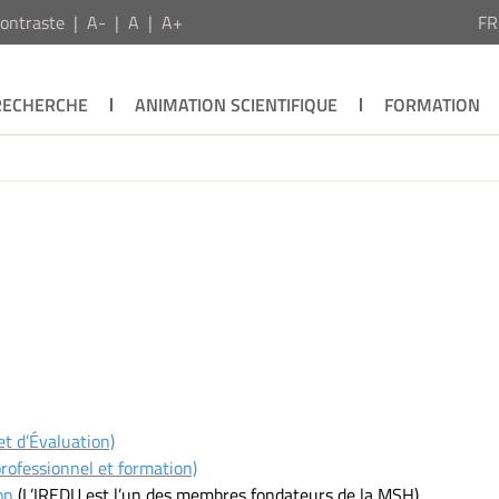
ontraste
A-
A
A+
F
RECHERCHE
ANIMATION SCIENTIFIQUE
FORMATION
t d’Évaluation)
ofessionnel et formation)
on
(L’IREDU est l’un des membres fondateurs de la MSH)