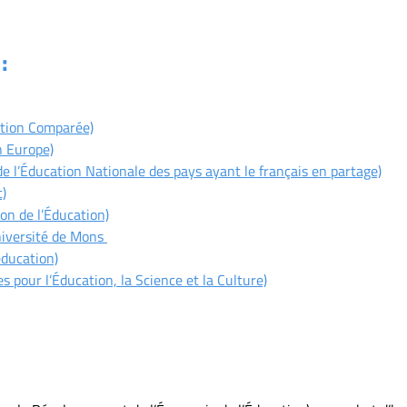
:
ation Comparée)
n Europe)
l’Éducation Nationale des pays ayant le français en partage)
)
ion de l’Éducation)
Université de Mons
éducation)
pour l’Éducation, la Science et la Culture)