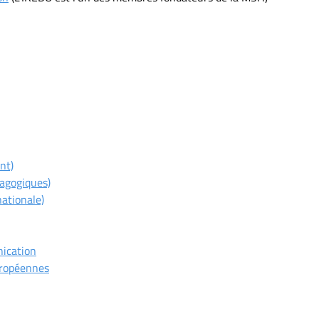
nt)
dagogiques)
ationale)
nication
uropéennes