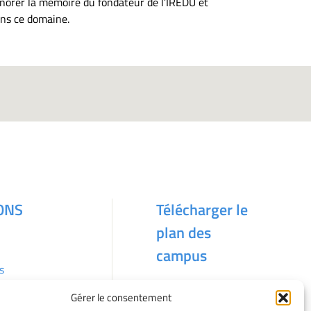
onorer la mémoire du fondateur de l’IREDU et
ans ce domaine.
ONS
Télécharger le
plan des
campus
s
Gérer le consentement