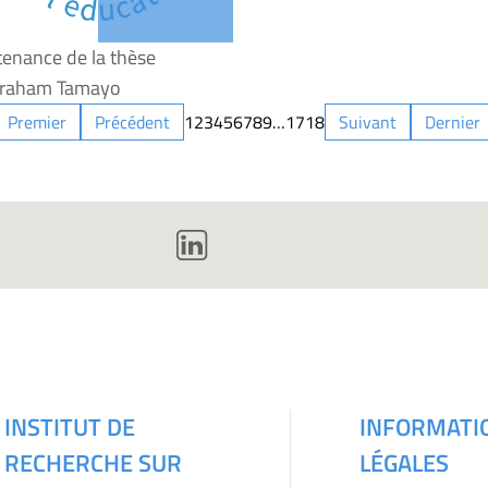
enance de la thèse
braham Tamayo
Premier
Précédent
1
2
3
4
5
6
7
8
9
…
17
18
Suivant
Dernier
INSTITUT DE
INFORMATI
RECHERCHE SUR
LÉGALES