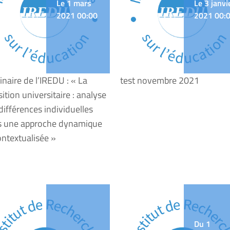
Le 1 mars
Le 3 janvi
2021 00:00
2021 00:
naire de l’IREDU : « La
test novembre 2021
sition universitaire : analyse
différences individuelles
s une approche dynamique
ontextualisée »
Du 1