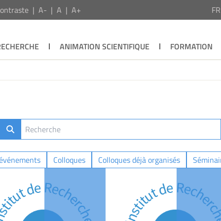
ontraste
A-
A
A+
F
RECHERCHE
ANIMATION SCIENTIFIQUE
FORMATION
 événements
Colloques
Colloques déjà organisés
Séminair