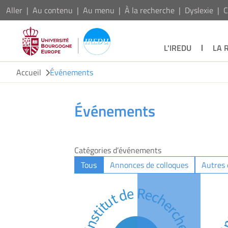
Aller
Au contenu
Au menu
À la recherche
Dyslexie
C
L'IREDU
LA 
Accueil
Événements
Événements
Catégories d’événements
Tous
Annonces de colloques
Autres