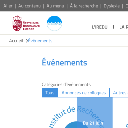
Aller
Au contenu
Au menu
À la recherche
Dyslexie
C
L'IREDU
LA 
Accueil
Événements
Événements
Catégories d’événements
Tous
Annonces de colloques
Autres
Du 21 juin