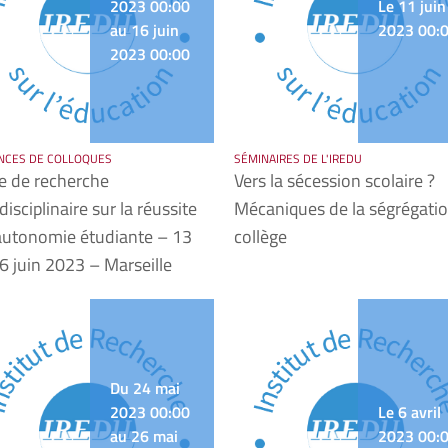
2023 00:00
Le 11 juin
au 16 juin
2023 00:
2023 00:00
NCES DE COLLOQUES
SÉMINAIRES DE L'IREDU
e de recherche
Vers la sécession scolaire ?
disciplinaire sur la réussite
Mécaniques de la ségrégati
’autonomie étudiante – 13
collège
6 juin 2023 – Marseille
Du 24 mai
2023 00:00
Le 6 avril
au 26 mai
2023 00: