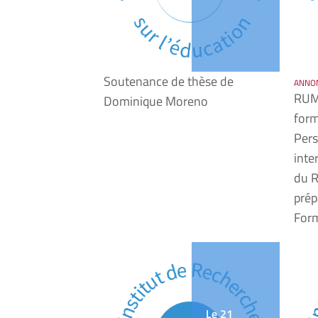
Soutenance de thèse de
ANNO
RUME
Dominique Moreno
form
Pers
inte
du R
prép
For
Le 21