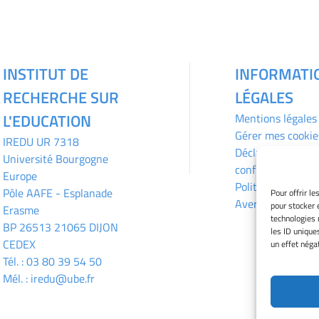
INSTITUT DE
INFORMATI
RECHERCHE SUR
LÉGALES
L'EDUCATION
Mentions légales
Gérer mes cookie
IREDU
UR 7318
Déclaration de
Université Bourgogne
confidentialité
Europe
Politique des coo
Pôle AAFE - Esplanade
Pour offrir l
Avertissement
pour stocker 
Erasme
technologies 
BP 26513 21065 DIJON
les ID unique
CEDEX
un effet négat
Tél. :
03 80 39 54 50
Mél. :
iredu@ube.fr