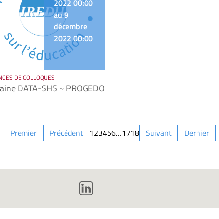
2022 00:00
au 9
décembre
2022 00:00
NCES DE COLLOQUES
aine DATA-SHS ~ PROGEDO
Premier
Précédent
1
2
3
4
5
6
…
17
18
Suivant
Dernier