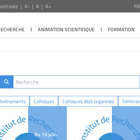
ontraste
A-
A
A+
F
RECHERCHE
ANIMATION SCIENTIFIQUE
FORMATION
 événements
Colloques
Colloques déjà organisés
Séminair
Du 13 juin