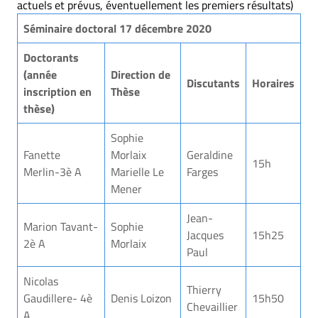
actuels et prévus, éventuellement les premiers résultats)
Séminaire doctoral 17 décembre 2020
Doctorants
(année
Direction de
Discutants
Horaires
inscription en
Thèse
thèse)
Sophie
Fanette
Morlaix
Geraldine
15h
Merlin-3è A
Marielle Le
Farges
Mener
Jean-
Marion Tavant-
Sophie
Jacques
15h25
2è A
Morlaix
Paul
Nicolas
Thierry
Gaudillere- 4è
Denis Loizon
15h50
Chevaillier
A