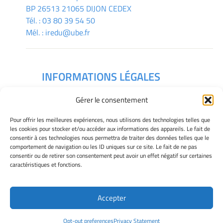
BP 26513 21065 DIJON CEDEX
Tél. :
03 80 39 54 50
Mél. :
iredu@ube.fr
INFORMATIONS LÉGALES
Mentions légales
Gérer le consentement
Gérer mes cookies
Déclaration de confidentialité
Pour offrir les meilleures expériences, nous utilisons des technologies telles que
Politique des cookies
les cookies pour stocker et/ou accéder aux informations des appareils. Le fait de
consentir à ces technologies nous permettra de traiter des données telles que le
Avertissement
comportement de navigation ou les ID uniques sur ce site. Le fait de ne pas
consentir ou de retirer son consentement peut avoir un effet négatif sur certaines
caractéristiques et fonctions.
Télécharger le plan des campus
Accepter
Site Officiel - IREDU @ 2026
Opt-out preferences
Privacy Statement