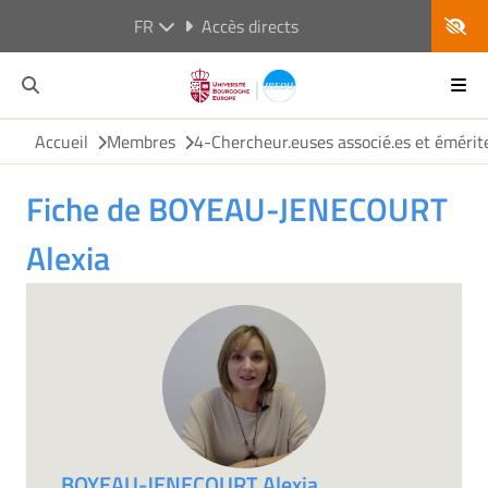
FR
Accès directs
Accueil
Membres
4-Chercheur.euses associé.es et émérit
Fiche de BOYEAU-JENECOURT
Alexia
BOYEAU-JENECOURT Alexia