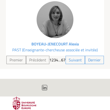
BOYEAU-JENECOURT Alexia
PAST (Enseignante-chercheuse associée et invitée)
Premier
Précédent
1
2
3
4
…
6
7
Suivant
Dernier