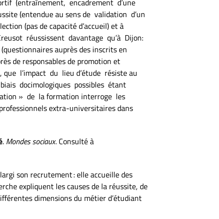
portif (entraînement, encadrement d’une
éussite (entendue au sens de validation d’un
tion (pas de capacité d’accueil) et à
du Creusot réussissent davantage qu’à Dijon:
(questionnaires auprès des inscrits en
près de responsables de promotion et
, que l’impact du lieu d’étude résiste au
 biais docimologiques possibles étant
tion » de la formation interroge les
rofessionnels extra-universitaires dans
é
.
Mondes sociaux
. Consulté à
argi son recrutement : elle accueille des
rche expliquent les causes de la réussite, de
différentes dimensions du métier d’étudiant