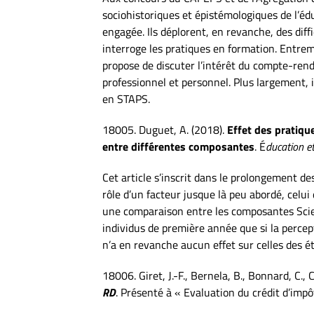
sociohistoriques et épistémologiques de l’éd
engagée. Ils déplorent, en revanche, des dif
interroge les pratiques en formation. Entremê
propose de discuter l’intérêt du compte-rend
professionnel et personnel. Plus largement, il
en STAPS.
18005. Duguet, A. (2018).
Effet des pratiqu
entre différentes composantes
. É
ducation et
Cet article s’inscrit dans le prolongement de
rôle d’un facteur jusque là peu abordé, celui
une comparaison entre les composantes Scie
individus de première année que si la percept
n’a en revanche aucun effet sur celles des é
18006. Giret, J.-F., Bernela, B., Bonnard, C., 
RD
. Présenté à « Evaluation du crédit d’imp