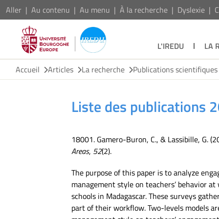
Aller
Au contenu
Au menu
À la recherche
Dyslexie
C
L'IREDU
LA 
Accueil
Articles
La recherche
Publications scientifiques
Liste des publications 
18001. Gamero-Buron, C., & Lassibille, G. (2
Areas
,
52
(2).
The purpose of this paper is to analyze eng
management style on teachers’ behavior at w
schools in Madagascar. These surveys gather
part of their workflow. Two-levels models a