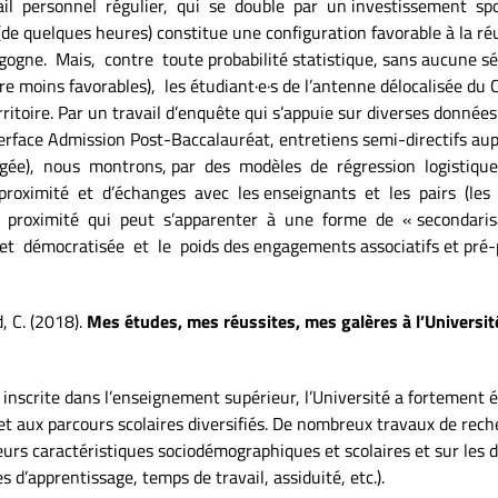
ail personnel régulier, qui se double par un investissement s
 (de quelques heures) constitue une configuration favorable à la r
ne. Mais, contre toute probabilité statistique, sans aucune sélec
oire moins favorables), les étudiant·e·s de l’antenne délocalisée 
toire. Par un travail d’enquête qui s’appuie sur diverses données 
erface Admission Post-Baccalauréat, entretiens semi-directifs au
pogée), nous montrons, par des modèles de régression logistique
proximité et d’échanges avec les enseignants et les pairs (les
e proximité qui peut s’apparenter à une forme de « secondarisa
t démocratisée et le poids des engagements associatifs et pré-p
, C. (2018).
Mes études, mes réussites, mes galères à l’Universit
inscrite dans l’enseignement supérieur, l’Université a fortement él
et aux parcours scolaires diversifiés. De nombreux travaux de reche
leurs caractéristiques sociodémographiques et scolaires et sur les 
s d’apprentissage, temps de travail, assiduité, etc.).