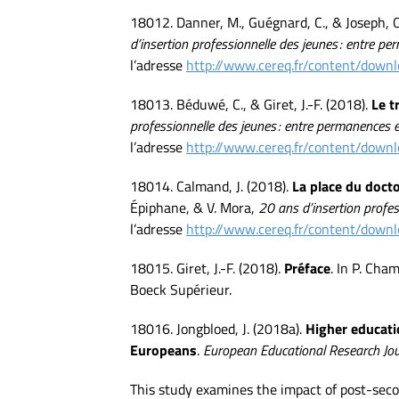
18012. Danner, M., Guégnard, C., & Joseph, 
d’insertion professionnelle des jeunes : entre p
l’adresse
http://www.cereq.fr/content/dow
18013. Béduwé, C., & Giret, J.-F. (2018).
Le t
professionnelle des jeunes : entre permanences e
l’adresse
http://www.cereq.fr/content/dow
18014. Calmand, J. (2018).
La place du docto
Épiphane, & V. Mora,
20 ans d’insertion profes
l’adresse
http://www.cereq.fr/content/dow
18015. Giret, J.-F. (2018).
Préface
. In P. Ch
Boeck Supérieur.
18016. Jongbloed, J. (2018a).
Higher educati
Europeans
.
European Educational Research Jou
This study examines the impact of post-sec