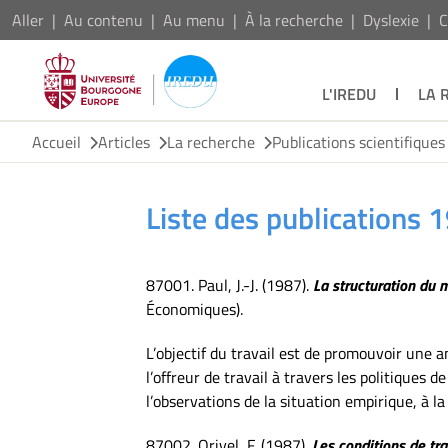
Aller
Au contenu
Au menu
À la recherche
Dyslexie
C
L'IREDU
LA 
Accueil
Articles
La recherche
Publications scientifiques
Liste des publications 
87001. Paul, J.-J. (1987).
La structuration du m
Économiques).
L’objectif du travail est de promouvoir une a
l’offreur de travail à travers les politiques 
l’observations de la situation empirique, à l
87002. Orivel, F. (1987).
Les conditions de tr