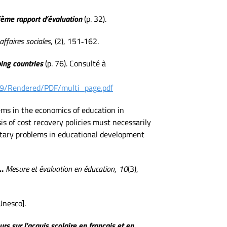
ième rapport d’évaluation
(p. 32).
affaires sociales
, (2), 151‑162.
ing countries
(p. 76). Consulté à
/Rendered/PDF/multi_page.pdf
ems in the economics of education in
is of cost recovery policies must necessarily
getary problems in educational development
…
Mesure et évaluation en éducation
,
10
(3),
Unesco].
rs sur l’acquis scolaire en français et en