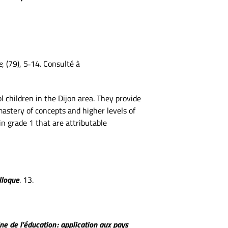
e
, (79), 5‑14. Consulté à
l children in the Dijon area. They provide
astery of concepts and higher levels of
in grade 1 that are attributable
olloque
. 13.
 de l’éducation : application aux pays