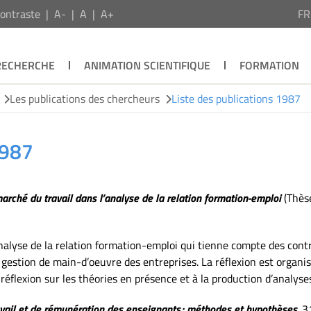
ontraste
A-
A
A+
F
RECHERCHE
ANIMATION SCIENTIFIQUE
FORMATION
Les publications des chercheurs
Liste des publications 1987
1987
arché du travail dans l’analyse de la relation formation-emploi
(Thèse
nalyse de la relation formation-emploi qui tienne compte des contr
de gestion de main-d’oeuvre des entreprises. La réflexion est organi
a réflexion sur les théories en présence et à la production d’analy
avail et de rémunération des enseignants : méthodes et hypothèses
. 3