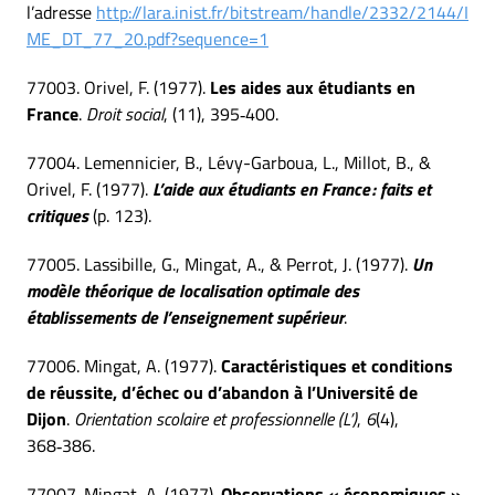
l’adresse
http://lara.inist.fr/bitstream/handle/2332/2144/I
ME_DT_77_20.pdf?sequence=1
77003. Orivel, F. (1977).
Les aides aux étudiants en
France
.
Droit social
, (11), 395‑400.
77004. Lemennicier, B., Lévy-Garboua, L., Millot, B., &
Orivel, F. (1977).
L’aide aux étudiants en France : faits et
critiques
(p. 123).
77005. Lassibille, G., Mingat, A., & Perrot, J. (1977).
Un
modèle théorique de localisation optimale des
établissements de l’enseignement supérieur
.
77006. Mingat, A. (1977).
Caractéristiques et conditions
de réussite, d’échec ou d’abandon à l’Université de
Dijon
.
Orientation scolaire et professionnelle (L’)
,
6
(4),
368‑386.
77007. Mingat, A. (1977).
Observations « économiques »