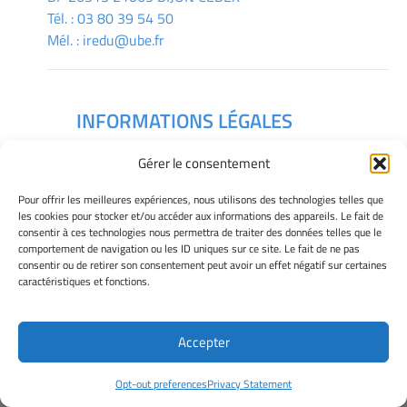
Tél. :
03 80 39 54 50
Mél. :
iredu@ube.fr
INFORMATIONS LÉGALES
Mentions légales
Gérer le consentement
Gérer mes cookies
Déclaration de confidentialité
Pour offrir les meilleures expériences, nous utilisons des technologies telles que
Politique des cookies
les cookies pour stocker et/ou accéder aux informations des appareils. Le fait de
consentir à ces technologies nous permettra de traiter des données telles que le
Avertissement
comportement de navigation ou les ID uniques sur ce site. Le fait de ne pas
consentir ou de retirer son consentement peut avoir un effet négatif sur certaines
caractéristiques et fonctions.
Télécharger le plan des campus
Accepter
Site Officiel - IREDU @ 2026
Opt-out preferences
Privacy Statement
Copyright Université de Bourgogne Europe