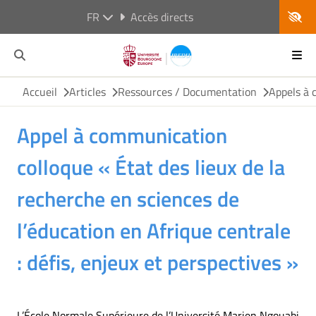
FR
Accès directs
Accueil
Articles
Ressources / Documentation
Appels à 
Appel à communication
colloque « État des lieux de la
recherche en sciences de
l’éducation en Afrique centrale
: défis, enjeux et perspectives »
L’École Normale Supérieure de l’Université Marien Ngouabi