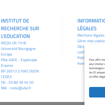
INSTITUT DE
INFORMATI
RECHERCHE SUR
LÉGALES
L'EDUCATION
Mentions légales
Gérer mes cookie
IREDU
UR 7318
Déclaration de
Université Bourgogne
confidentialité
Europe
Politique des coo
Pôle AAFE - Esplanade
Pour offrir l
Avertissement
pour stocker 
Erasme
technologies 
BP 26513 21065 DIJON
les ID unique
CEDEX
un effet négat
Tél. :
03 80 39 54 50
Mél. :
iredu@ube.fr