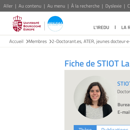
Aller
Au contenu
Au menu
À la recherche
Dyslexie
C
L'IREDU
LA 
Accueil
Membres
2-Doctorant.es, ATER, jeunes docteur·e·s
Fiche de STIOT L
STIO
Doctor
Burea
E-mail
Thèse
Publications