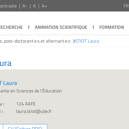
ontraste
A-
A
A+
F
RECHERCHE
ANIMATION SCIENTIFIQUE
FORMATION
, post-doctorant·e·s et alternant·e·s
STIOT Laura
aura
T Laura
ante en Sciences de l'Éducation
u :
124 AAFE
 :
laura.stiot@ube.fr
CV (Fichier PDF)