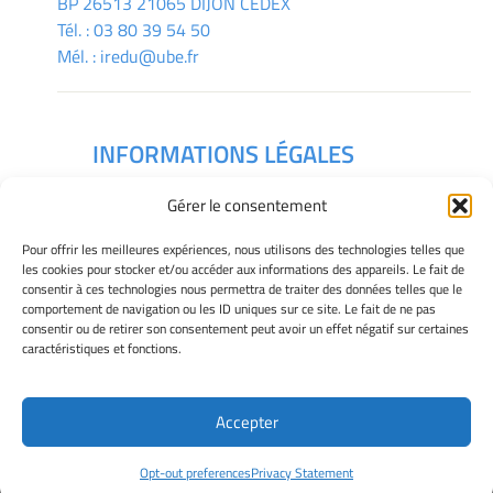
BP 26513 21065 DIJON CEDEX
Tél. :
03 80 39 54 50
Mél. :
iredu@ube.fr
INFORMATIONS LÉGALES
Mentions légales
Gérer le consentement
Gérer mes cookies
Déclaration de confidentialité
Pour offrir les meilleures expériences, nous utilisons des technologies telles que
Politique des cookies
les cookies pour stocker et/ou accéder aux informations des appareils. Le fait de
consentir à ces technologies nous permettra de traiter des données telles que le
Avertissement
comportement de navigation ou les ID uniques sur ce site. Le fait de ne pas
consentir ou de retirer son consentement peut avoir un effet négatif sur certaines
caractéristiques et fonctions.
Télécharger le plan des campus
Accepter
Site Officiel - IREDU @ 2026
Opt-out preferences
Privacy Statement
Copyright Université de Bourgogne Europe