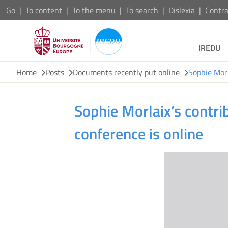
Go
To content
To the menu
To search
Dislexia
Contra
IREDU
Home
Posts
Documents recently put online
Sophie Morl
Sophie Morlaix’s contri
conference is online