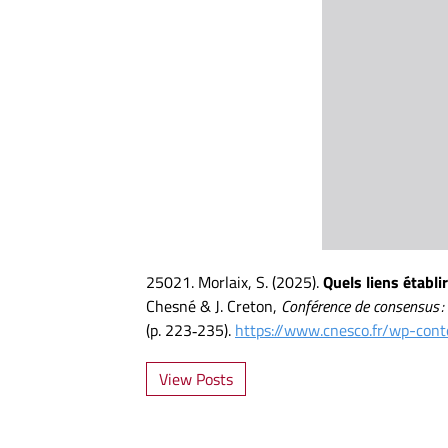
25021. Morlaix, S. (2025).
Quels liens établ
Chesné & J. Creton,
Conférence de consensus : 
(p. 223‑235).
https://www.cnesco.fr/wp-con
View Posts