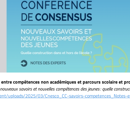
ir entre compétences non académiques et parcours scolaire et pr
nouveaux savoirs et nouvelles compétences des jeunes : quelle constructi
tent/uploads/2025/03/Cnesco_CC-savoirs-competences_Notes-ex