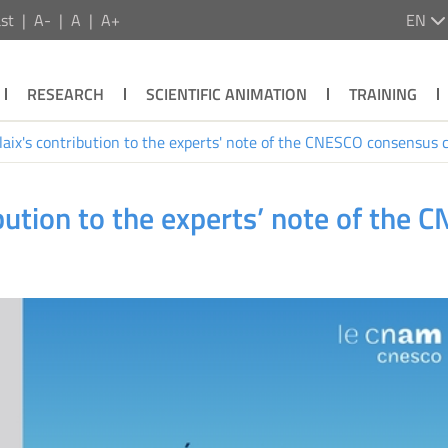
st
A-
A
A+
EN
RESEARCH
SCIENTIFIC ANIMATION
TRAINING
aix's contribution to the experts' note of the CNESCO consensus c
bution to the experts’ note of the