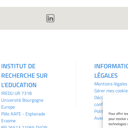
INSTITUT DE
INFORMATI
RECHERCHE SUR
LÉGALES
L'EDUCATION
Mentions légales
Gérer mes cookie
IREDU
UR 7318
Déclaration de
Université Bourgogne
confidentialité
Europe
Politique des coo
Pôle AAFE - Esplanade
Pour offrir l
Avertissement
pour stocker 
Erasme
technologies 
BP 26513 21065 DIJON