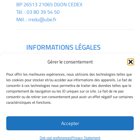
BP 26513 21065 DIJON CEDEX
Tél. :
03 80 39 54 50
Mél. :
iredu@ube.fr
INFORMATIONS LÉGALES
Mentions légales
Gérer le consentement
Gérer mes cookies
Déclaration de confidentialité
Pour offrir les meilleures expériences, nous utilisons des technologies telles que
Politique des cookies
les cookies pour stocker et/ou accéder aux informations des appareils. Le fait de
Avertissement
consentir à ces technologies nous permettra de traiter des données telles que le
comportement de navigation ou les ID uniques sur ce site. Le fait de ne pas
consentir ou de retirer son consentement peut avoir un effet négatif sur certaines
caractéristiques et fonctions.
Télécharger le plan des campus
Accepter
Site Officiel - IREDU @ 2026
Opt-out preferences
Privacy Statement
Copyright Université de Bourgogne Europe