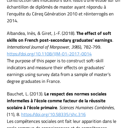
construction des indicateurs sont issus d’une étude sur un
échantillon de diplômés de master ayant répondu à
l’enquête du Céreq Génération 2010 et réinterrogés en
2014.
Albandea, Inès, & Giret, J.-F. (2018).
The effect of soft
skills on French post-secondary graduates’ earnings
.
International Journal of Manpower
,
39
(6), 782‑799.
https://doi.org/10.1108/IJM-01-2017-0014
The purpose of this paper is to construct soft-skill
indicators and measure their effects on graduates’
earnings using survey data from a sample of master’s
degree graduates in France.
Bauchet, L. (2013).
Le respect des normes sociales
informelles à l’école comme facteur de la réussite
scolaire à l’école primaire
.
Sciences Humaines Combinées
,
(11), 8.
https://doi.org/10.58335/shc.316
Les compétences sociales ont fait leur apparition dans le