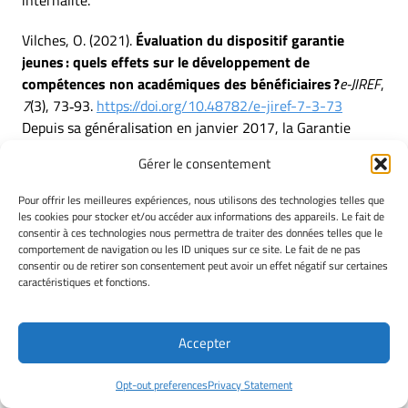
internalité.
Vilches, O. (2021).
Évaluation du dispositif garantie
jeunes : quels effets sur le développement de
compétences non académiques des bénéficiaires ?
e-JIREF
,
7
(3), 73‑93.
https://doi.org/10.48782/e-jiref-7-3-73
Depuis sa généralisation en janvier 2017, la Garantie
jeunes (GJ) accompagne de manière intensive les jeunes
Gérer le consentement
NEET vers l’emploi ou la formation. Alors même que
plusieurs évaluations ont été menées sur ce dispositif, cet
Pour offrir les meilleures expériences, nous utilisons des technologies telles que
article cherche à mesurer les effets du dispositif GJ sur
les cookies pour stocker et/ou accéder aux informations des appareils. Le fait de
consentir à ces technologies nous permettra de traiter des données telles que le
l’insertion en formation ou professionnelle, mais
comportement de navigation ou les ID uniques sur ce site. Le fait de ne pas
également sur le développement de compétences non
consentir ou de retirer son consentement peut avoir un effet négatif sur certaines
académiques par les bénéficiaires. Notre recherche
caractéristiques et fonctions.
s’inscrit dans le cadre d’une convention CIFRE avec la
Mission locale Nevers Sud-Nivernais. À partir d’une
Accepter
méthode longitudinale qualitative, nous avons recueilli au
total cinquante-cinq entretiens semi-directifs auprès de
Opt-out preferences
Privacy Statement
bénéficiaires de l’accompagnement. Ces entretiens ont été