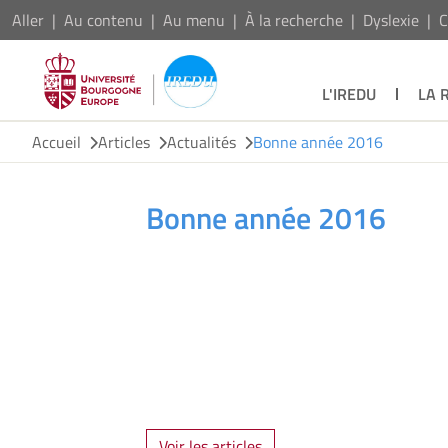
Aller
Au contenu
Au menu
À la recherche
Dyslexie
C
L'IREDU
LA 
Accueil
Articles
Actualités
Bonne année 2016
Bonne année 2016
Voir les articles