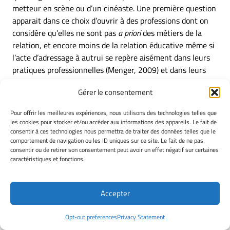
metteur en scène ou d’un cinéaste. Une première question
apparait dans ce choix d’ouvrir à des professions dont on
considère qu’elles ne sont pas
a priori
des métiers de la
relation, et encore moins de la relation éducative même si
l’acte d’adressage à autrui se repère aisément dans leurs
pratiques professionnelles (Menger, 2009) et dans leurs
discours (Ubersfeld, 1996). Cette question est celle de la
Gérer le consentement
finalité de la relation à l’autre et d’une certaine manière
celle du projet de s’adresser à autrui.
Pour offrir les meilleures expériences, nous utilisons des technologies telles que
les cookies pour stocker et/ou accéder aux informations des appareils. Le fait de
Considérons donc que les professions artistiques pensent
consentir à ces technologies nous permettra de traiter des données telles que le
comportement de navigation ou les ID uniques sur ce site. Le fait de ne pas
et mettent en œuvre un projet de création qui contient sa
consentir ou de retirer son consentement peut avoir un effet négatif sur certaines
part d’ambition éducative identique à celle portée par les
caractéristiques et fonctions.
professions de l’éducation, de la formation, du travail
social, de la santé, de l’accompagnement ou du conseil. En
effet, penser une œuvre, la réaliser et la montrer,
Accepter
l’exposer, la diffuser, la publier, c’est tout à la fois une
conception-création, une adresse à autrui qu’un projet
Opt-out preferences
Privacy Statement
d’éducation et plus spécifiquement un projet