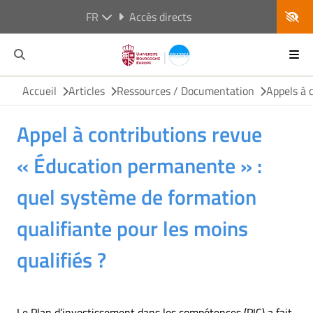
FR
Accès directs
Accueil
Articles
Ressources / Documentation
Appels à 
Appel à contributions revue
« Éducation permanente » :
quel système de formation
qualifiante pour les moins
qualifiés ?
Le Plan d’investissement dans les compétences (PIC) a fait