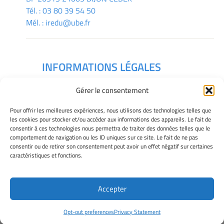
Tél. :
03 80 39 54 50
Mél. :
iredu@ube.fr
INFORMATIONS LÉGALES
Mentions légales
Gérer le consentement
Gérer mes cookies
Déclaration de confidentialité
Pour offrir les meilleures expériences, nous utilisons des technologies telles que
Politique des cookies
les cookies pour stocker et/ou accéder aux informations des appareils. Le fait de
consentir à ces technologies nous permettra de traiter des données telles que le
Avertissement
comportement de navigation ou les ID uniques sur ce site. Le fait de ne pas
consentir ou de retirer son consentement peut avoir un effet négatif sur certaines
caractéristiques et fonctions.
Télécharger le plan des campus
Accepter
Site Officiel - IREDU @ 2026
Opt-out preferences
Privacy Statement
Copyright Université de Bourgogne Europe