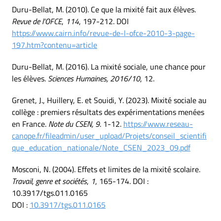
Duru-Bellat, M. (2010). Ce que la mixité fait aux élèves.
Revue de l’OFCE
,
114
, 197-212. DOI
https://www.cairn.info/revue-de-l-ofce-2010-3-page-
197.htm?contenu=article
Duru-Bellat, M. (2016). La mixité sociale, une chance pour
les élèves.
Sciences Humaines, 2016/10
, 12.
Grenet, J., Huillery, E. et Souidi, Y. (2023). Mixité sociale au
collège : premiers résultats des expérimentations menées
en France.
Note du CSEN, 9
. 1-12.
https://www.reseau-
canope.fr/fileadmin/user_upload/Projets/conseil_scientifi
que_education_nationale/Note_CSEN_2023_09.pdf
Mosconi, N. (2004). Effets et limites de la mixité scolaire.
Travail, genre et sociétés
,
1
, 165-174. DOI :
10.3917/tgs.011.0165
DOI :
10.3917/tgs.011.0165