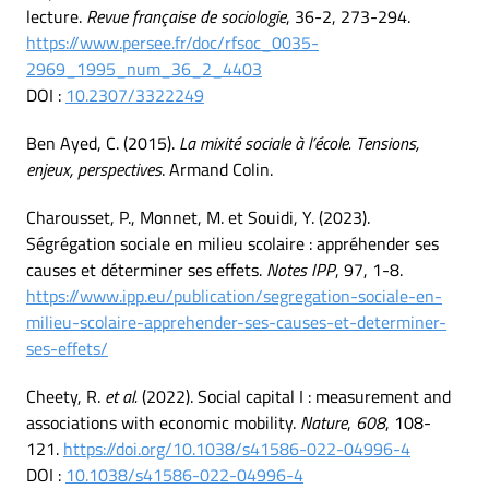
lecture.
Revue française de sociologie
, 36-2, 273-294.
https://www.persee.fr/doc/rfsoc_0035-
2969_1995_num_36_2_4403
DOI :
10.2307/3322249
Ben Ayed, C. (2015).
La mixité sociale à l’école. Tensions,
enjeux, perspectives
. Armand Colin.
Charousset, P., Monnet, M. et Souidi, Y. (2023).
Ségrégation sociale en milieu scolaire : appréhender ses
causes et déterminer ses effets.
Notes IPP
, 97, 1-8.
https://www.ipp.eu/publication/segregation-sociale-en-
milieu-scolaire-apprehender-ses-causes-et-determiner-
ses-effets/
Cheety, R.
et al.
(2022). Social capital I : measurement and
associations with economic mobility.
Nature
,
608
, 108-
121.
https://doi.org/10.1038/s41586-022-04996-4
DOI :
10.1038/s41586-022-04996-4