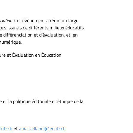
ciation
. Cet évènement a réuni un large
e.s issu.e.s de différents milieux éducatifs.
e différenciation et d’évaluation, et, en
n numérique.
sure et Évaluation en Éducation
et la politique éditoriale et éthique de la
ufr.ch
et
ania.tadlaoui@edufr.ch
.