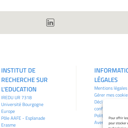
INSTITUT DE
INFORMATI
RECHERCHE SUR
LÉGALES
L'EDUCATION
Mentions légales
Gérer mes cookie
IREDU
UR 7318
Déclaration de
Université Bourgogne
confidentialité
Europe
Politique des coo
Pôle AAFE - Esplanade
Pour offrir l
Avertissement
pour stocker 
Erasme