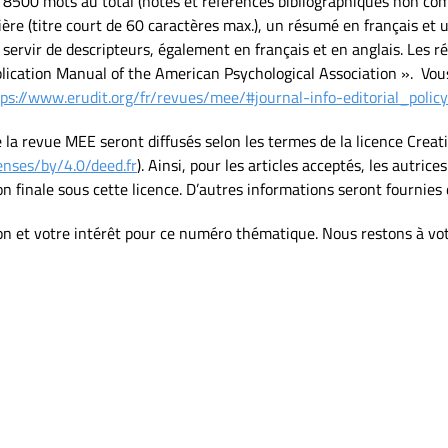
8500 mots au total (notes et références bibliographiques non comp
êtière (titre court de 60 caractères max.), un résumé en français e
 servir de descripteurs, également en français et en anglais. Les r
lication Manual of the American Psychological Association ». Vous
ps://www.erudit.org/fr/revues/mee/#journal-info-editorial_policy
de la revue MEE seront diffusés selon les termes de la licence Cre
enses/by/4.0/deed.fr
). Ainsi, pour les articles acceptés, les autric
ion finale sous cette licence. D’autres informations seront fourni
n et votre intérêt pour ce numéro thématique. Nous restons à vot