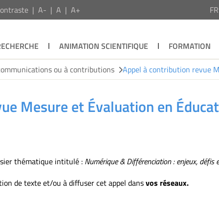
ontraste
A-
A
A+
F
RECHERCHE
ANIMATION SCIENTIFIQUE
FORMATION
communications ou à contributions
Appel à contribution revue M
evue Mesure et Évaluation en Éduca
sier thématique intitulé :
Numérique & Différenciation : enjeux, défis e
on de texte et/ou à diffuser cet appel dans
vos réseaux.