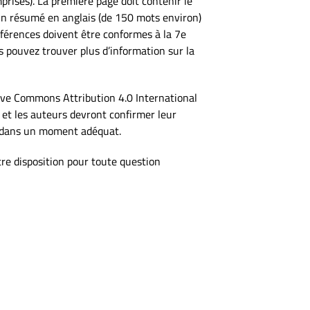
rises). La première page doit contenir le
t un résumé en anglais (de 150 mots environ)
éférences doivent être conformes à la 7e
 pouvez trouver plus d’information sur la
ative Commons Attribution 4.0 International
es et les auteurs devront confirmer leur
es dans un moment adéquat.
re disposition pour toute question