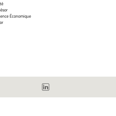
té
résor
Science Économique
or