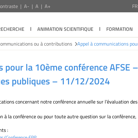
ontraste
A-
A
A+
F
RECHERCHE
ANIMATION SCIENTIFIQUE
FORMATION
communications ou à contributions
Appel à communications pour
 pour la 10ème conférence AFSE –
iques publiques – 11/12/2024
ations concernant notre conférence annuelle sur l’évaluation des p
 à la conférence ou pour toute autre question sur la conférence, m
ts :
ags/Conference-EPP