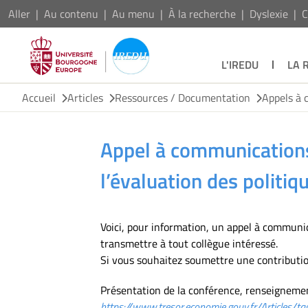
Aller
Au contenu
Au menu
À la recherche
Dyslexie
C
L'IREDU
LA 
Accueil
Articles
Ressources / Documentation
Appels à 
Appel à communications
l’évaluation des polit
Voici, pour information, un appel à communic
transmettre à tout collègue intéressé.
Si vous souhaitez soumettre une contribution
Présentation de la conférence, renseignemen
https://www.tresor.economie.gouv.fr/Articles/t