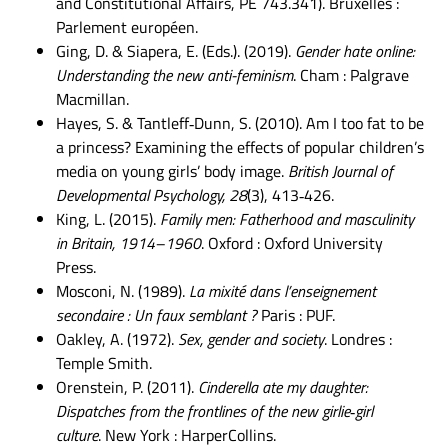
and Constitutional Affairs, PE 743.341). Bruxelles :
Parlement européen.
Ging, D. & Siapera, E. (Eds.). (2019).
Gender hate online:
Understanding the new anti-feminism
. Cham : Palgrave
Macmillan.
Hayes, S. & Tantleff‑Dunn, S. (2010). Am I too fat to be
a princess? Examining the effects of popular children’s
media on young girls’ body image.
British Journal of
Developmental Psychology, 28
(3), 413‑426.
King, L. (2015).
Family men: Fatherhood and masculinity
in Britain, 1914–1960
. Oxford : Oxford University
Press.
Mosconi, N. (1989).
La mixité dans l’enseignement
secondaire : Un faux semblant ?
Paris : PUF.
Oakley, A. (1972).
Sex, gender and society
. Londres :
Temple Smith.
Orenstein, P. (2011).
Cinderella ate my daughter:
Dispatches from the frontlines of the new girlie‑girl
culture
. New York : HarperCollins.