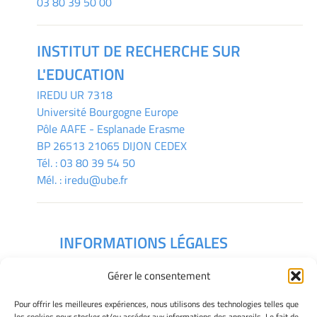
03 80 39 50 00
INSTITUT DE RECHERCHE SUR
L'EDUCATION
IREDU
UR 7318
Université Bourgogne Europe
Pôle AAFE - Esplanade Erasme
BP 26513 21065 DIJON CEDEX
Tél. :
03 80 39 54 50
Mél. :
iredu@ube.fr
INFORMATIONS LÉGALES
Mentions légales
Gérer le consentement
Gérer mes cookies
Déclaration de confidentialité
Pour offrir les meilleures expériences, nous utilisons des technologies telles que
Politique des cookies
les cookies pour stocker et/ou accéder aux informations des appareils. Le fait de