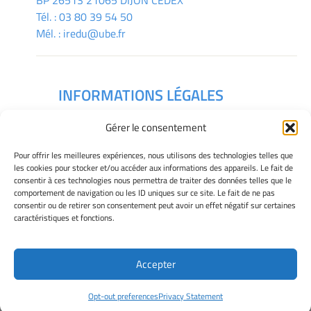
BP 26513 21065 DIJON CEDEX
Tél. :
03 80 39 54 50
Mél. :
iredu@ube.fr
INFORMATIONS LÉGALES
Mentions légales
Gérer le consentement
Gérer mes cookies
Déclaration de confidentialité
Pour offrir les meilleures expériences, nous utilisons des technologies telles que
Politique des cookies
les cookies pour stocker et/ou accéder aux informations des appareils. Le fait de
consentir à ces technologies nous permettra de traiter des données telles que le
Avertissement
comportement de navigation ou les ID uniques sur ce site. Le fait de ne pas
consentir ou de retirer son consentement peut avoir un effet négatif sur certaines
caractéristiques et fonctions.
Télécharger le plan des campus
Accepter
Site Officiel - IREDU @ 2026
Opt-out preferences
Privacy Statement
Copyright Université de Bourgogne Europe