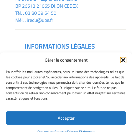
BP 26513 21065 DIJON CEDEX
Tél. :
03 80 39 54 50
Mél. :
iredu@ube.fr
INFORMATIONS LÉGALES
Mentions légales
Gérer le consentement
Gérer mes cookies
Déclaration de confidentialité
Pour offrir les meilleures expériences, nous utilisons des technologies telles que
Politique des cookies
les cookies pour stocker et/ou accéder aux informations des appareils. Le fait de
consentir à ces technologies nous permettra de traiter des données telles que le
Avertissement
comportement de navigation ou les ID uniques sur ce site. Le fait de ne pas
consentir ou de retirer son consentement peut avoir un effet négatif sur certaines
caractéristiques et fonctions.
Télécharger le plan des campus
Accepter
Site Officiel - IREDU @ 2026
Opt-out preferences
Privacy Statement