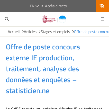
FR
Accès directs
Accueil
Articles
Stages et emplois
Offre de poste concou
Offre de poste concours
externe IE production,
traitement, analyse des
données et enquêtes –
statisticien.ne
Le CNRS recrute un ingénieur d’études IE en traitement,