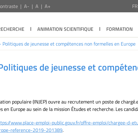
ontraste
A-
A
A+
F
RECHERCHE
ANIMATION SCIENTIFIQUE
FORMATION
 - Politiques de jeunesse et compétences non formelles en Europe
Politiques de jeunesse et compéten
ucation populaire (INJEP) ouvre au recrutement un poste de chargé.e
s en Europe au sein de la mission Études et recherche. Les candi
ttps://www.place-emploi-public.gouv.fr/offre-emploi/chargee-d-et
urope-reference-2019-201389
.