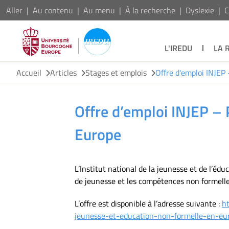
Aller
Au contenu
Au menu
À la recherche
Dyslexie
C
L'IREDU
LA 
Accueil
Articles
Stages et emplois
Offre d'emploi INJEP
Offre d’emploi INJEP – 
Europe
L’Institut national de la jeunesse et de l’éd
de jeunesse et les compétences non formelle
L’offre est disponible à l’adresse suivante :
h
jeunesse-et-education-non-formelle-en-e