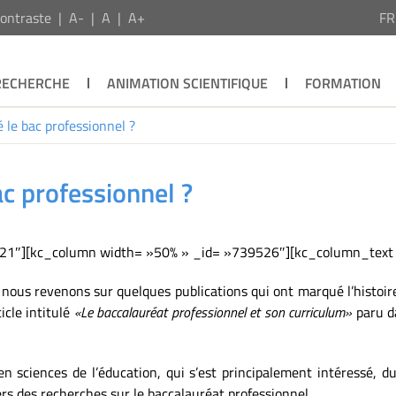
ontraste
A-
A
A+
F
RECHERCHE
ANIMATION SCIENTIFIQUE
FORMATION
le bac professionnel ?
c professionnel ?
721″][kc_column width= »50% » _id= »739526″][kc_column_text
 nous revenons sur quelques publications qui ont marqué l’histoir
icle intitulé
«Le baccalauréat professionnel et son curriculum»
paru d
 sciences de l’éducation, qui s’est principalement intéressé, dura
ers des recherches sur le baccalauréat professionnel.