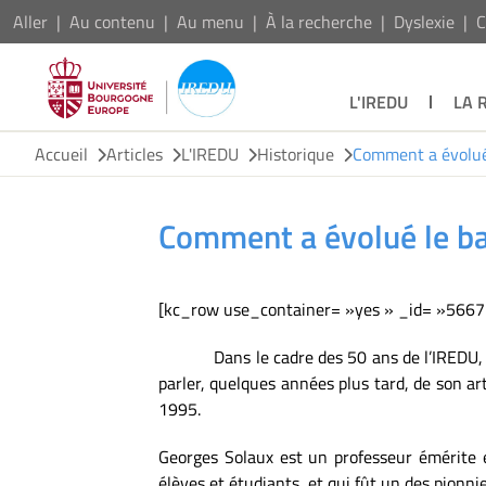
Aller
Au contenu
Au menu
À la recherche
Dyslexie
C
L'IREDU
LA 
Accueil
Articles
L'IREDU
Historique
Comment a évolué 
Comment a évolué le ba
[kc_row use_container= »yes » _id= »566
Dans le cadre des 50 ans de l’IREDU,
parler, quelques années plus tard, de son art
1995.
Georges Solaux est un professeur émérite en
élèves et étudiants, et qui fût un des pionni