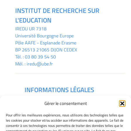
INSTITUT DE RECHERCHE SUR
L'EDUCATION
IREDU
UR 7318
Université Bourgogne Europe
Pôle AAFE - Esplanade Erasme
BP 26513 21065 DIJON CEDEX
Tél. :
03 80 39 54 50
Mél. :
iredu@ube.fr
INFORMATIONS LÉGALES
Mentions légales
Gérer le consentement
Gérer mes cookies
Déclaration de confidentialité
Pour offrir les meilleures expériences, nous utilisons des technologies telles que
Politique des cookies
les cookies pour stocker et/ou accéder aux informations des appareils. Le fait de
Avertissement
consentir à ces technologies nous permettra de traiter des données telles que le
comportement de navigation ou les ID uniques sur ce site. Le fait de ne pas