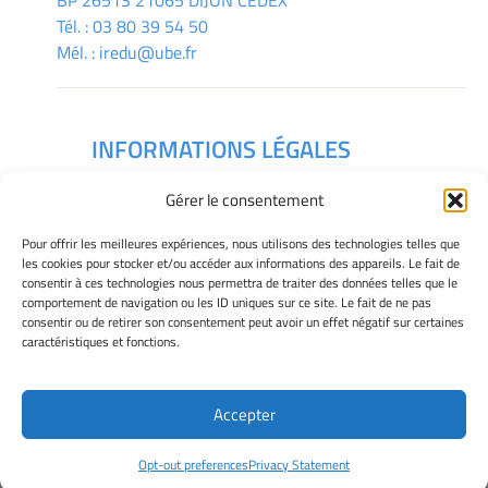
BP 26513 21065 DIJON CEDEX
Tél. :
03 80 39 54 50
Mél. :
iredu@ube.fr
INFORMATIONS LÉGALES
Mentions légales
Gérer le consentement
Gérer mes cookies
Déclaration de confidentialité
Pour offrir les meilleures expériences, nous utilisons des technologies telles que
Politique des cookies
les cookies pour stocker et/ou accéder aux informations des appareils. Le fait de
consentir à ces technologies nous permettra de traiter des données telles que le
Avertissement
comportement de navigation ou les ID uniques sur ce site. Le fait de ne pas
consentir ou de retirer son consentement peut avoir un effet négatif sur certaines
caractéristiques et fonctions.
Télécharger le plan des campus
Accepter
Site Officiel - IREDU @ 2026
Opt-out preferences
Privacy Statement
Copyright Université de Bourgogne Europe