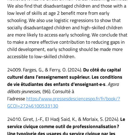
We also find that disadvantaged children and those with a
low level of skills at age 2 benefit more from early
schooling. We also use logistic regressions to show that
socially disadvantaged children and high-skilled children
are more likely to access early schooling. We conclude that
to make a more effective contribution to reducing gaps in
child development, early schooling should be made more
accessible to low-skilled children.
24009. Farges, G., & Ferry, O. (2024).
Du côté du capital
culturel dans l’enseignement supérieur. Les conditions
de vie étudiantes des enfants d’enseignant·e·s
.
Agora
débats-jeunesses
, (96). Consulté à
l’adresse
https://www.pressesdesciencespo.fr/fr/book/?
GCOI=27246100533130
24010. Giret, J.-F., El Hadj Said, K., & Morlaix, S. (2024).
Le
service civique comme outil de professionnalisation ?
Une typologie des usages du service civique par les