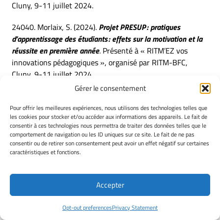
Cluny, 9-11 juillet 2024.
24040. Morlaix, S. (2024).
Projet PRESUP : pratiques
d’apprentissage des étudiants : effets sur la motivation et la
réussite en première année
. Présenté à « RITM’EZ vos
innovations pédagogiques », organisé par RITM-BFC,
Cluny, 9-11 juillet 2024.
Gérer le consentement
24041. Duguet, A. (2024).
Projet INTERACSUP : interactions
verbales en cours magistral, engagement et réussite
Pour offrir les meilleures expériences, nous utilisons des technologies telles que
les cookies pour stocker et/ou accéder aux informations des appareils. Le fait de
étudiante
. Présenté à « RITM’EZ vos innovations
consentir à ces technologies nous permettra de traiter des données telles que le
pédagogiques », organisé par RITM-BFC, Cluny, 9-11
comportement de navigation ou les ID uniques sur ce site. Le fait de ne pas
juillet 2024.
consentir ou de retirer son consentement peut avoir un effet négatif sur certaines
caractéristiques et fonctions.
24042. Stiot, L. (2024).
Nouvelles formes d’évaluation des
dispositifs et politiques en éducation
. Présenté à « RITM’EZ
Accepter
vos innovations pédagogiques », organisé par RITM-BFC,
Cluny, 9-11 juillet 2024.
Opt-out preferences
Privacy Statement