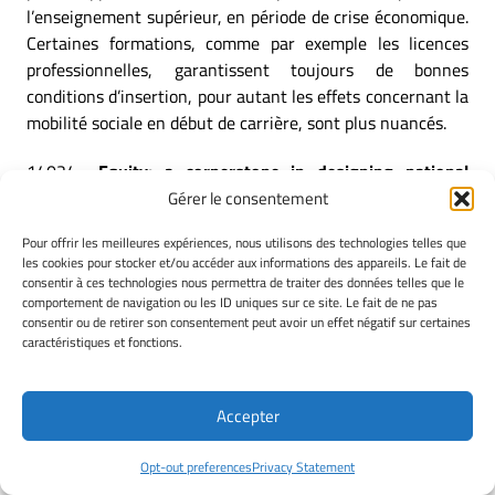
l’enseignement supérieur, en période de crise économique.
Certaines formations, comme par exemple les licences
professionnelles, garantissent toujours de bonnes
conditions d’insertion, pour autant les effets concernant la
mobilité sociale en début de carrière, sont plus nuancés.
14024.-
Equity: a cornerstone in designing national
education policies.
– Mingat A.; Ndem F..- Documents de
Gérer le consentement
travail de l’IREDU (Les), DT 2014-2, avril 2014
Pour offrir les meilleures expériences, nous utilisons des technologies telles que
This paper aims to cover some at least of the most
les cookies pour stocker et/ou accéder aux informations des appareils. Le fait de
significant dimensions that can help document, based on a
consentir à ces technologies nous permettra de traiter des données telles que le
sampling of countries, the issues surrounding equity and
comportement de navigation ou les ID uniques sur ce site. Le fait de ne pas
consentir ou de retirer son consentement peut avoir un effet négatif sur certaines
children’s right to attend school, to stay in school long
caractéristiques et fonctions.
enough and to receive appropriate education services to
ensure access to adult life with the basic knowledge and
skills that will give them a chance at a decent economic
Accepter
and social life. A bove and beyond its quantitative
observations, this analysis identifies connections with
Opt-out preferences
Privacy Statement
various active or passive education policies found in