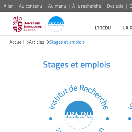
Aller
Au contenu
Au menu
À la recherche
Dyslexie
C
L'IREDU
LA 
Accueil
Articles
Stages et emplois
Stages et emplois