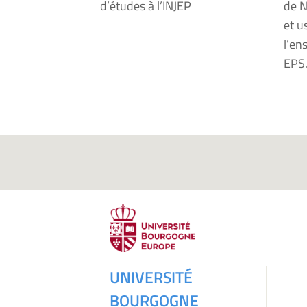
d’études à l’INJEP
de N
et u
l’e
EPS
UNIVERSITÉ
BOURGOGNE