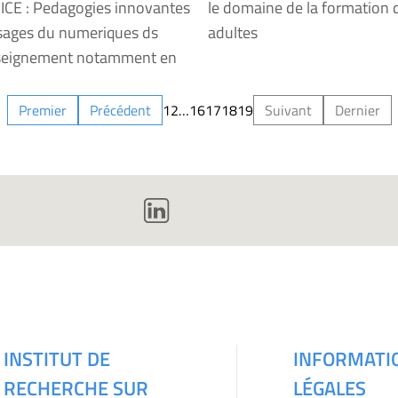
ICE : Pedagogies innovantes
le domaine de la formation 
sages du numeriques ds
adultes
nseignement notamment en
.
Premier
Précédent
1
2
…
16
17
18
19
Suivant
Dernier
INSTITUT DE
INFORMATI
RECHERCHE SUR
LÉGALES