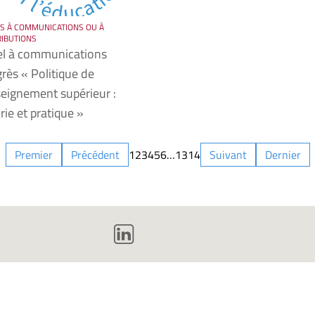
S À COMMUNICATIONS OU À
IBUTIONS
l à communications
rès « Politique de
seignement supérieur :
rie et pratique »
Premier
Précédent
1
2
3
4
5
6
…
13
14
Suivant
Dernier