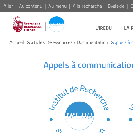
Aller
Au contenu
Au menu
À la recherche
Dyslexie
C
L'IREDU
LA 
Accueil
Articles
Ressources / Documentation
Appels à 
Appels à communication